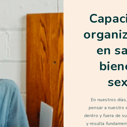
Capac
organi
en s
bien
se
En nuestros días
pensar a nuestro
dentro y fuera de su
y resulta fundamen