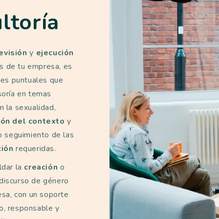
ltoría
evisión
y
ejecución
s de tu empresa, es
ones puntuales que
soría en temas
n la sexualidad,
ión del contexto
y
o seguimiento de las
ción
requeridas.
dar la
creación
o
discurso de género
esa, con un soporte
o, responsable y