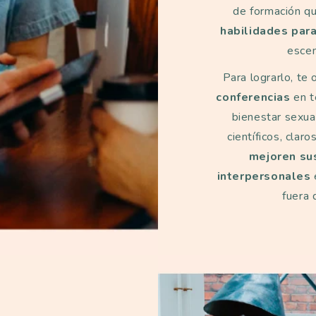
de formación q
habilidades para
escen
Para lograrlo, te
conferencias
en t
bienestar sexua
científicos, clar
mejoren su
interpersonales
fuera 