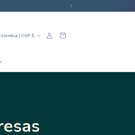
Iniciar
Carrito
Colombia | COP $
sesión
s
resas