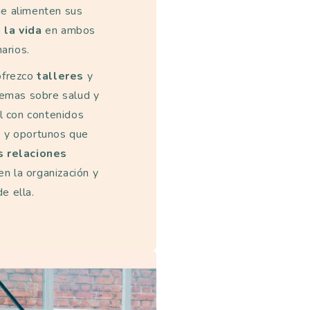
ue alimenten sus
 la vida
en ambos
arios.
 ofrezco
talleres
y
emas sobre salud y
l con contenidos
os y oportunos que
s relaciones
en la organización y
de ella.