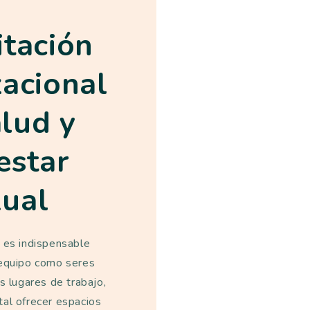
itación
zacional
alud y
estar
xual
, es indispensable
 equipo como seres
s lugares de trabajo,
tal ofrecer espacios