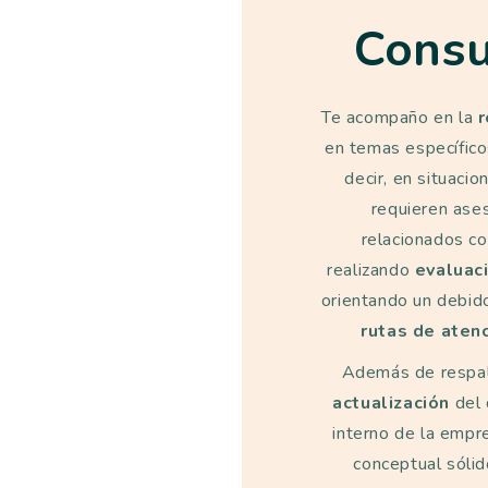
Consu
Te acompaño en la
r
en temas específico
decir, en situaci
requieren ase
relacionados co
realizando
evaluac
orientando un debid
rutas de aten
Además de respal
actualización
del 
interno de la empr
conceptual sólid