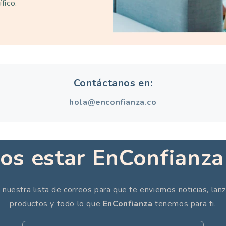
ífico.
Contáctanos en:
hola@enconfianza.co
s estar EnConfianza
 nuestra lista de correos para que te enviemos noticias, la
productos y todo lo que
EnConfianza
tenemos para ti.